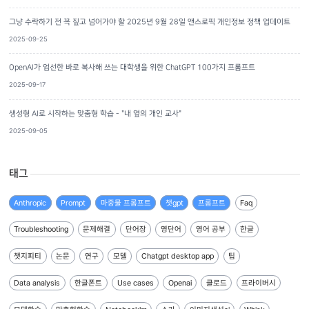
그냥 수락하기 전 꼭 짚고 넘어가야 할 2025년 9월 28일 앤스로픽 개인정보 정책 업데이트
2025-09-25
OpenAI가 엄선한 바로 복사해 쓰는 대학생을 위한 ChatGPT 100가지 프롬프트
2025-09-17
생성형 AI로 시작하는 맞춤형 학습 - "내 옆의 개인 교사"
2025-09-05
태그
Anthropic
Prompt
마중물 프롬프트
챗gpt
프롬프트
Faq
Troubleshooting
문제해결
단어장
영단어
영어 공부
한글
챗지피티
논문
연구
모델
Chatgpt desktop app
팁
Data analysis
한글폰트
Use cases
Openai
클로드
프라이버시